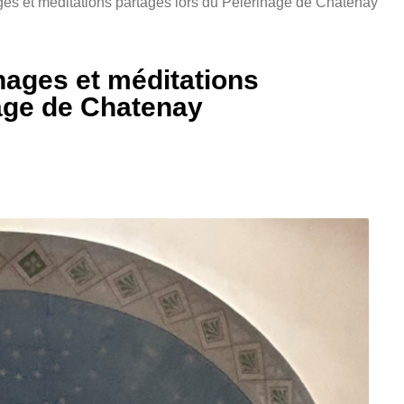
s et méditations partagés lors du Pélerinage de Chatenay
ages et méditations
nage de Chatenay