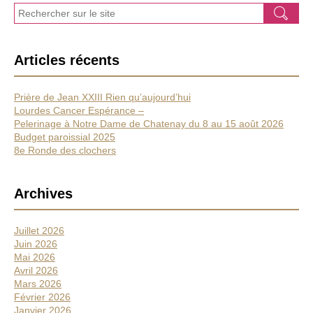
J
Ok
e
r
e
Articles récents
c
h
e
Prière de Jean XXIII Rien qu’aujourd’hui
r
Lourdes Cancer Espérance –
c
Pelerinage à Notre Dame de Chatenay du 8 au 15 août 2026
h
Budget paroissial 2025
e
8e Ronde des clochers
Archives
Juillet 2026
Juin 2026
Mai 2026
Avril 2026
Mars 2026
Février 2026
Janvier 2026