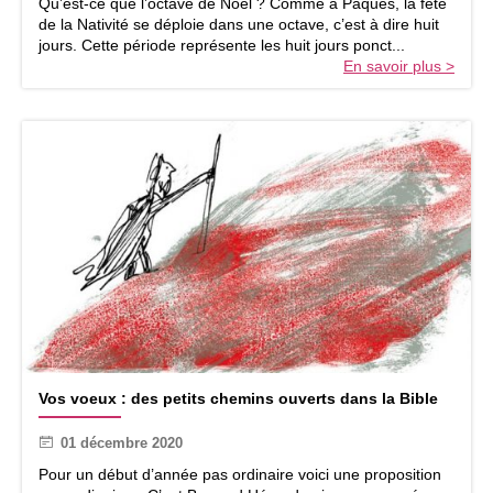
Qu’est-ce que l’octave de Noël ? Comme à Pâques, la fête
e
i
de la Nativité se déploie dans une octave, c’est à dire huit
d
v
jours. Cette période représente les huit jours ponct...
e
e
En savoir plus >
N
r
o
s
ë
e
l
l
l
e
V
Vos voeux : des petits chemins ouverts dans la Bible
o
s
01 décembre 2020
v
o
Pour un début d’année pas ordinaire voici une proposition
e