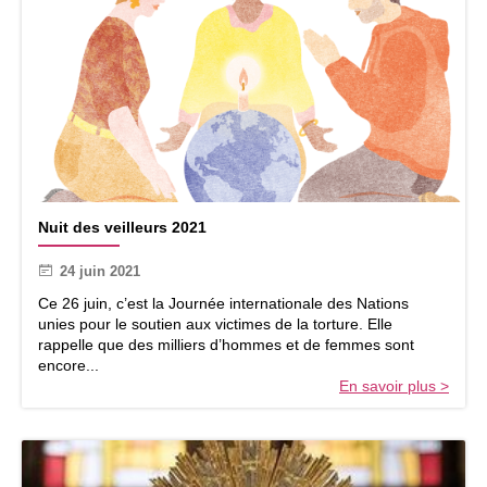
e
d
e
L
é
o
n
c
e
l
N
Nuit des veilleurs 2021
u
i
24 juin 2021
t
d
Ce 26 juin, c’est la Journée internationale des Nations
e
unies pour le soutien aux victimes de la torture. Elle
s
rappelle que des milliers d’hommes et de femmes sont
v
encore...
e
En savoir plus >
i
l
l
e
u