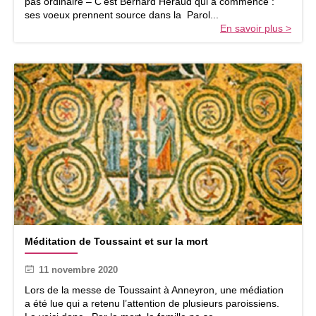
pas ordinaire – C’est Bernard Héraud qui a commencé :
u
ses voeux prennent source dans la Parol...
x
En savoir plus >
:
d
e
s
p
e
t
i
t
s
c
h
e
m
i
M
n
Méditation de Toussaint et sur la mort
é
s
d
o
11 novembre 2020
i
u
t
Lors de la messe de Toussaint à Anneyron, une médiation
v
a
a été lue qui a retenu l’attention de plusieurs paroissiens.
e
t