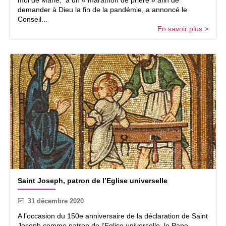
o
demander à Dieu la fin de la pandémie, a annoncé le
n
Conseil...
d
En savoir plus >
e
p
r
i
è
r
e
S
Saint Joseph, patron de l’Eglise universelle
a
i
31 décembre 2020
n
t
A l’occasion du 150e anniversaire de la déclaration de Saint
J
Joseph comme patron de l’Eglise universelle, le Pape