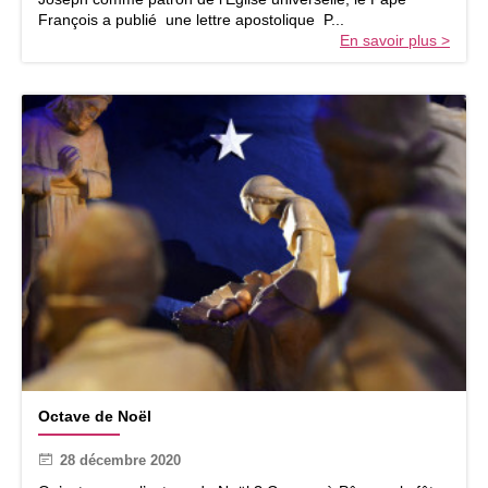
o
François a publié une lettre apostolique P...
s
En savoir plus >
e
p
h
,
p
a
t
r
o
n
d
e
l
’
E
g
l
O
i
Octave de Noël
c
s
t
e
28 décembre 2020
a
u
v
n