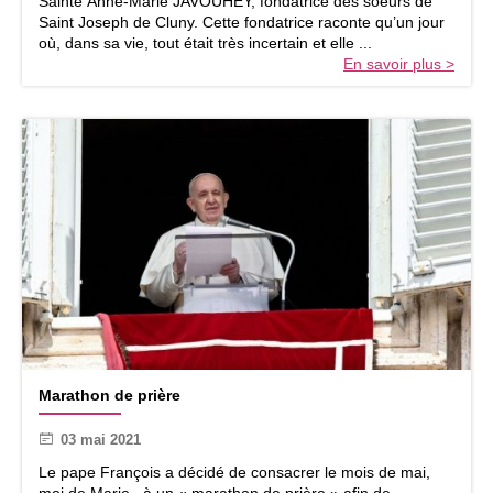
Sainte Anne-Marie JAVOUHEY, fondatrice des soeurs de
n
Saint Joseph de Cluny. Cette fondatrice raconte qu’un jour
c
où, dans sa vie, tout était très incertain et elle ...
e
En savoir plus >
r
é
e
l
l
e
M
Marathon de prière
a
r
03 mai 2021
a
t
Le pape François a décidé de consacrer le mois de mai,
h
moi de Marie, à un « marathon de prière » afin de