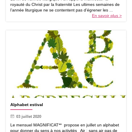
r
u
royauté du Christ par la fraternité Les ultimes semaines de
t
C
l’année liturgique ne se contentent pas d’égrener les ...
h
En savoir plus >
r
i
s
t
R
o
i
d
e
l
’
u
n
i
v
A
e
Alphabet estival
l
r
p
s
03 juillet 2020
h
a
Le mensuel MAGNIFICAT** propose en juillet un alphabet
b
pour donner du sens à nos activités Air : sans air pas de