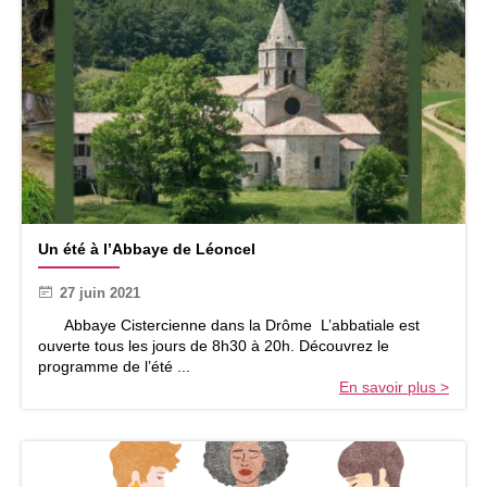
U
Un été à l’Abbaye de Léoncel
n
é
27 juin 2021
t
é
Abbaye Cistercienne dans la Drôme L’abbatiale est
à
ouverte tous les jours de 8h30 à 20h. Découvrez le
l
programme de l’été ...
’
En savoir plus >
A
b
b
a
y