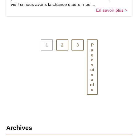
e
vie ! si nous avons la chance d’aérer nos ...
t
En savoir plus >
e
s
t
i
v
a
1
2
3
P
l
a
g
e
s
ui
v
a
nt
e
B
Archives
a