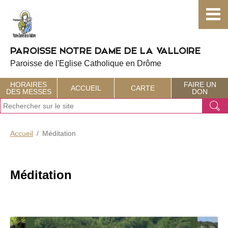
Choisissez votre menu :)
PAROISSE NOTRE DAME DE LA VALLOIRE
Paroisse de l'Eglise Catholique en Drôme
HORAIRES
FAIRE UN
ACCUEIL
CARTE
DES MESSES
DON
J
Ok
e
r
e
Accueil
Méditation
c
h
e
r
Méditation
c
h
e