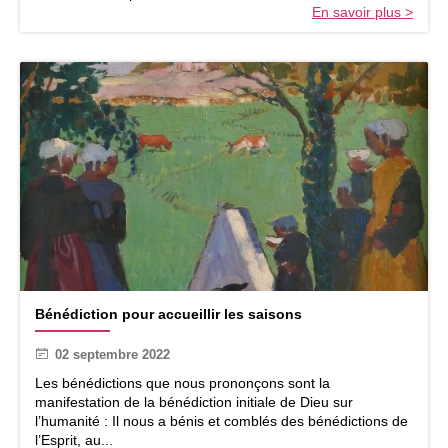
t
En savoir plus >
f
i
o
o
i
n
a
u
c
a
t
é
c
h
i
s
m
e
B
Bénédiction pour accueillir les saisons
é
n
02 septembre 2022
é
d
Les bénédictions que nous prononçons sont la
i
manifestation de la bénédiction initiale de Dieu sur
c
l’humanité : Il nous a bénis et comblés des bénédictions de
t
l’Esprit, au...