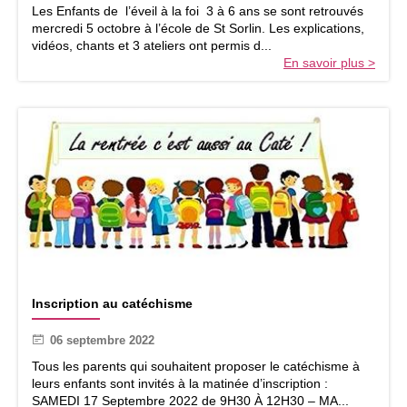
u
Les Enfants de l’éveil à la foi 3 à 6 ans se sont retrouvés
v
mercredi 5 octobre à l’école de St Sorlin. Les explications,
r
vidéos, chants et 3 ateliers ont permis d...
i
En savoir plus >
r
u
n
e
s
é
a
n
c
e
d
’
E
I
v
Inscription au catéchisme
n
e
s
i
06 septembre 2022
c
l
r
Tous les parents qui souhaitent proposer le catéchisme à
à
i
leurs enfants sont invités à la matinée d’inscription :
l
p
SAMEDI 17 Septembre 2022 de 9H30 À 12H30 – MA...
a