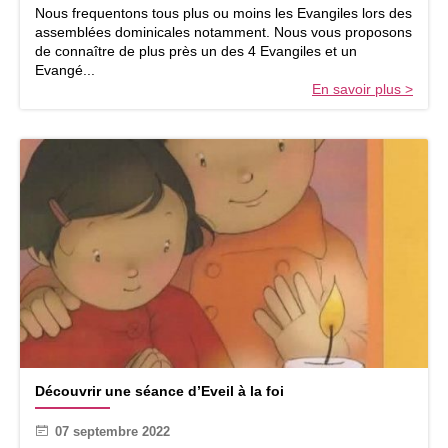
i
Nous frequentons tous plus ou moins les Evangiles lors des
f
assemblées dominicales notamment. Nous vous proposons
r
de connaître de plus près un des 4 Evangiles et un
a
Evangé...
t
En savoir plus >
e
r
n
e
l
s
D
Découvrir une séance d’Eveil à la foi
é
c
07 septembre 2022
o