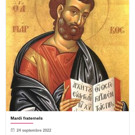
M
Mardi fraternels
a
r
24 septembre 2022
d