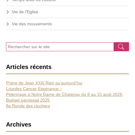
Vie de l'Eglise
Vie des mouvements
J
Ok
e
r
e
Articles récents
c
h
e
Prière de Jean XXIII Rien qu’aujourd’hui
r
Lourdes Cancer Espérance –
c
Pelerinage à Notre Dame de Chatenay du 8 au 15 août 2026
h
Budget paroissial 2025
e
8e Ronde des clochers
Archives