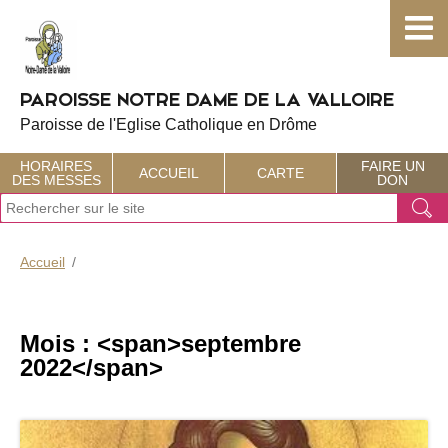
Choisissez votre menu :)
PAROISSE NOTRE DAME DE LA VALLOIRE
Paroisse de l'Eglise Catholique en Drôme
HORAIRES
FAIRE UN
ACCUEIL
CARTE
DES MESSES
DON
J
Ok
e
r
e
Accueil
c
h
e
r
Mois : <span>septembre
c
2022</span>
h
e