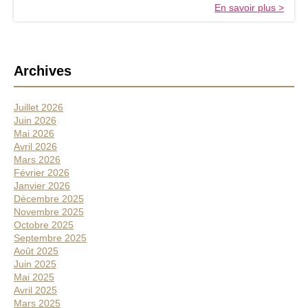
i
En savoir plus >
o
n
p
o
B
u
Archives
r
a
a
r
c
Juillet 2026
r
c
Juin 2026
e
u
Mai 2026
e
Avril 2026
l
i
Mars 2026
a
l
Février 2026
t
l
Janvier 2026
i
é
Décembre 2025
r
Novembre 2025
r
l
Octobre 2025
a
e
Septembre 2025
l
s
Août 2025
s
Juin 2025
e
a
Mai 2025
i
Avril 2025
s
Mars 2025