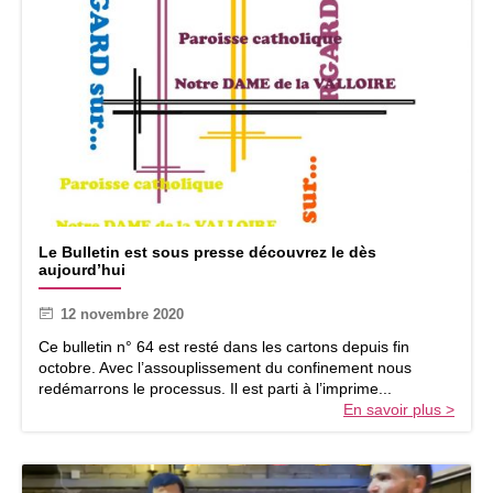
L
Le Bulletin est sous presse découvrez le dès
e
aujourd’hui
B
u
12 novembre 2020
l
l
Ce bulletin n° 64 est resté dans les cartons depuis fin
e
octobre. Avec l’assouplissement du confinement nous
t
redémarrons le processus. Il est parti à l’imprime...
i
En savoir plus >
n
e
s
t