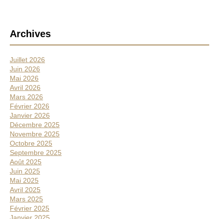
x
o
d
u
e
r
Q
B
Archives
n
u
a
é
i
e
r
n
Juillet 2026
m
r
h
Juin 2026
o
o
e
Mai 2026
n
n
Avril 2026
d
l
.
Mars 2026
i
a
Février 2026
a
t
Janvier 2026
l
é
Décembre 2025
e
Novembre 2025
d
r
Octobre 2025
e
a
Septembre 2025
l
l
Août 2025
a
Juin 2025
e
p
Mai 2025
a
Avril 2025
i
Mars 2025
x
Février 2025
2
Janvier 2025