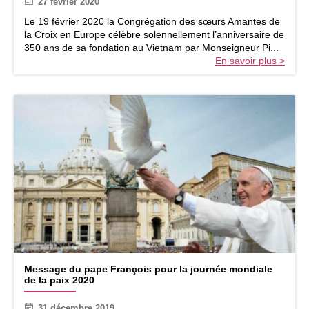
27 février 2020
b
o
r
Le 19 février 2020 la Congrégation des sœurs Amantes de
m
a
la Croix en Europe célèbre solennellement l’anniversaire de
p
t
350 ans de sa fondation au Vietnam par Monseigneur Pi...
t
i
En savoir plus >
e
o
r
n
e
d
n
e
d
s
u
3
5
0
a
n
s
d
e
l
a
M
C
Message du pape François pour la journée mondiale
e
de la paix 2020
o
s
n
s
g
31 décembre 2019