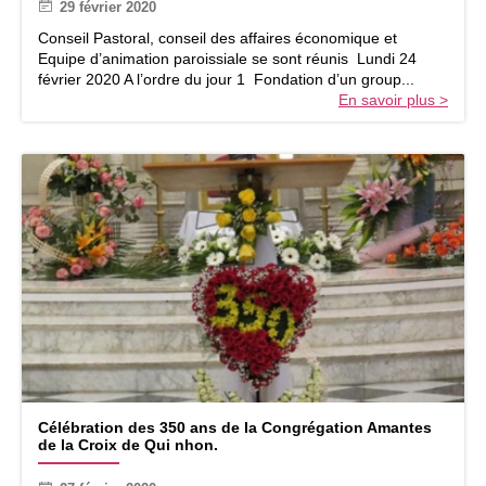
29 février 2020
s
e
Conseil Pastoral, conseil des affaires économique et
i
Equipe d’animation paroissiale se sont réunis Lundi 24
l
février 2020 A l’ordre du jour 1 Fondation d’un group...
p
En savoir plus >
a
s
t
o
r
a
l
p
a
r
o
i
s
s
i
C
a
Célébration des 350 ans de la Congrégation Amantes
é
l
de la Croix de Qui nhon.
l
–
é
c