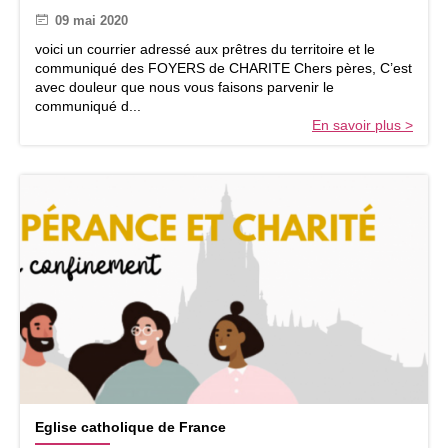
m
é
09 mai 2020
u
r
n
e
voici un courrier adressé aux prêtres du territoire et le
i
n
communiqué des FOYERS de CHARITE Chers pères, C’est
c
c
avec douleur que nous vous faisons parvenir le
a
e
communiqué d...
t
d
En savoir plus >
i
e
o
s
n
E
d
v
e
ê
s
q
F
u
o
e
y
s
e
r
s
d
e
C
E
h
Eglise catholique de France
g
a