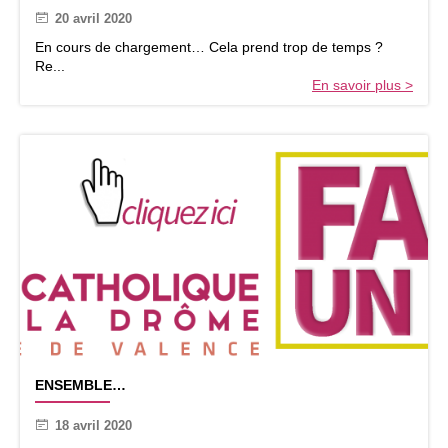
s
20 avril 2020
s
a
En cours de chargement… Cela prend trop de temps ?
g
Re...
e
En savoir plus >
d
u
V
i
c
a
i
r
e
g
é
n
é
r
a
E
l
ENSEMBLE…
N
d
S
u
18 avril 2020
E
d
M