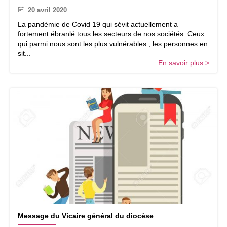
l
r
20 avril 2020
i
i
s
La pandémie de Covid 19 qui sévit actuellement a
t
e
fortement ébranlé tous les secteurs de nos sociétés. Ceux
é
c
qui parmi nous sont les plus vulnérables ; les personnes en
a
a
sit...
u
t
En savoir plus >
s
h
u
o
j
l
e
i
t
q
d
u
u
e
P
d
è
e
r
F
e
r
F
a
i
n
n
c
e
e
M
t
Message du Vicaire général du diocèse
e