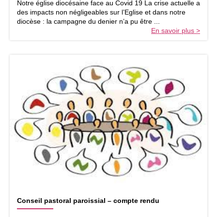
Notre église diocésaine face au Covid 19 La crise actuelle a
i
B
des impacts non négligeables sur l’Eglise et dans notre
o
L
diocèse : la campagne du denier n’a pu être ...
c
E
En savoir plus >
è
…
s
e
C
Conseil pastoral paroissial – compte rendu
o
n