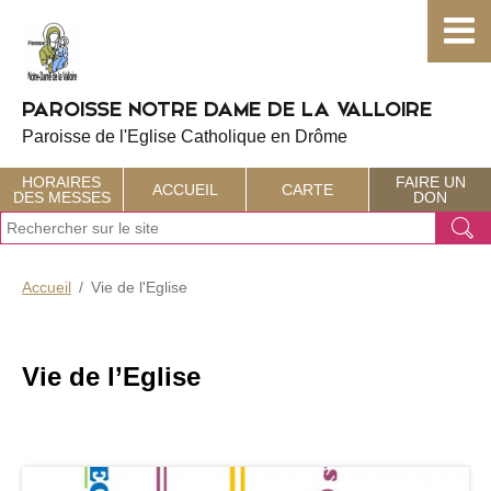
Choisissez votre menu :)
PAROISSE NOTRE DAME DE LA VALLOIRE
Paroisse de l'Eglise Catholique en Drôme
HORAIRES
FAIRE UN
ACCUEIL
CARTE
DES MESSES
DON
J
Ok
e
r
e
Accueil
Vie de l'Eglise
c
h
e
r
Vie de l’Eglise
c
h
e