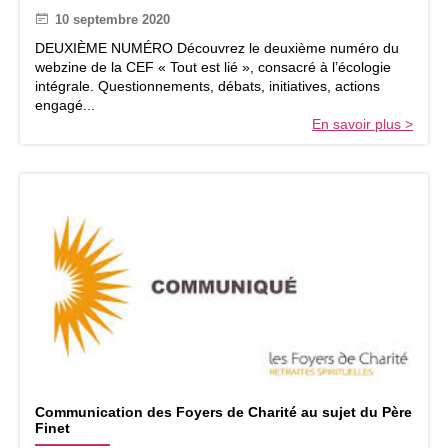
U
i
10 septembre 2020
T
o
E
DEUXIÈME NUMÉRO Découvrez le deuxième numéro du
n
S
webzine de la CEF « Tout est lié », consacré à l’écologie
s
T
intégrale. Questionnements, débats, initiatives, actions
p
L
engagé...
a
I
En savoir plus >
s
É
,
w
e
b
z
i
n
e
d
e
l
a
C
C
o
Communication des Foyers de Charité au sujet du Père
o
n
Finet
m
f