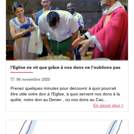
s
o
u
s
p
r
e
s
s
e
d
l
é
l’Eglise ne vit que grâce à nos dons ne l’oublions pas
’
c
E
o
06 novembre 2020
g
u
l
Prenez quelques minutes pour découvrir à quoi pourrait
v
i
être utile votre don à l’Eglise, à quoi servent nos dons à la
r
s
quête, notre don au Denier , ou nos dons au Cas...
e
e
En savoir plus >
z
n
l
e
e
v
d
i
è
t