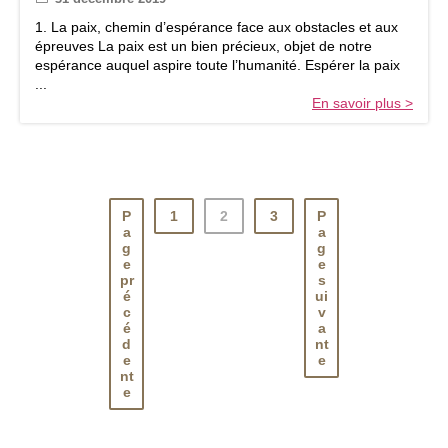
a
r
g
1. La paix, chemin d’espérance face aux obstacles et aux
é
e
épreuves La paix est un bien précieux, objet de notre
g
d
espérance auquel aspire toute l’humanité. Espérer la paix
a
u
...
t
p
En savoir plus >
i
a
o
p
n
e
A
F
m
r
a
a
P
1
2
3
P
n
n
a
a
t
g
g
ç
e
e
e
o
pr
s
s
i
é
ui
d
s
c
v
e
p
é
a
l
d
nt
o
a
e
e
u
nt
C
r
e
r
l
o
a
i
j