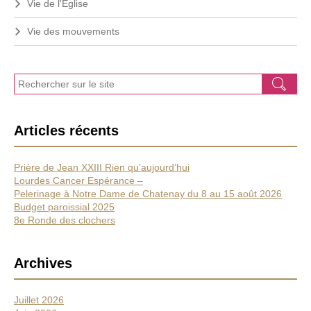
Vie de l'Eglise
Vie des mouvements
J
Ok
e
r
e
Articles récents
c
h
e
Prière de Jean XXIII Rien qu’aujourd’hui
r
Lourdes Cancer Espérance –
c
Pelerinage à Notre Dame de Chatenay du 8 au 15 août 2026
h
Budget paroissial 2025
e
8e Ronde des clochers
Archives
Juillet 2026