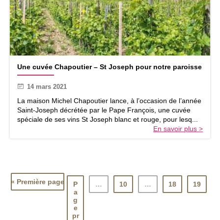
u
v
e
l
l
e
U
s
Une cuvée Chapoutier – St Joseph pour notre paroisse
n
e
14 mars 2021
c
u
La maison Michel Chapoutier lance, à l’occasion de l’année
v
Saint-Joseph décrétée par le Pape François, une cuvée
é
spéciale de ses vins St Joseph blanc et rouge, pour lesq...
e
En savoir plus >
C
h
a
p
o
u
« Première page
P
…
10
…
18
19
t
a
i
g
e
e
pr
r