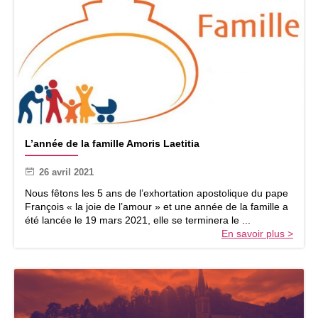
i
s
é
s
à
P
â
q
u
e
L
s
L’année de la famille Amoris Laetitia
’
2
a
0
26 avril 2021
n
2
n
Nous fêtons les 5 ans de l’exhortation apostolique du pape
1
é
François « la joie de l’amour » et une année de la famille a
e
été lancée le 19 mars 2021, elle se terminera le ...
d
En savoir plus >
e
l
a
f
a
m