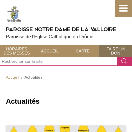
Choisissez votre menu :)
PAROISSE NOTRE DAME DE LA VALLOIRE
Paroisse de l'Eglise Catholique en Drôme
HORAIRES
FAIRE UN
ACCUEIL
CARTE
DES MESSES
DON
J
Ok
e
r
e
Accueil
Actualités
c
h
e
r
Actualités
c
h
e