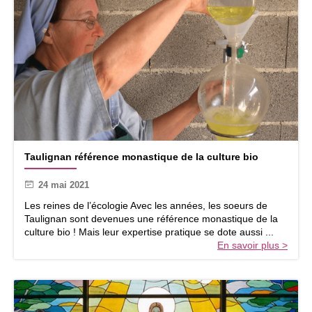
n
f
a
n
t
j
e
c
h
e
r
T
c
Taulignan référence monastique de la culture bio
a
h
u
a
24 mai 2021
l
i
i
Les reines de l’écologie Avec les années, les soeurs de
s
g
Taulignan sont devenues une référence monastique de la
u
n
culture bio ! Mais leur expertise pratique se dote aussi ...
n
a
En savoir plus >
e
n
i
r
m
é
a
f
g
é