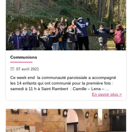
i
s
e
u
n
e
«
m
a
C
Communions
i
o
s
m
07 avril 2021
o
m
n
u
Ce week end la communauté paroissiale a accompagné
s
n
les 14 enfants qui ont communié pour la première fois :
û
i
samedi à 11 h à Saint Rambert : Camille – Lena – ...
r
o
En savoir plus >
e
n
s
»