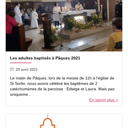
r
e
L
Les adultes baptisés à Pâques 2021
e
s
29 avril 2021
a
d
Le matin de Pâques, lors de la messe de 11h à l’église de
u
St Sorlin, nous avons célébré les baptêmes de 2
l
catéchumènes de la paroisse : Edwige et Laura. Mais pas
t
uniqueme...
e
En savoir plus >
s
b
a
p
t