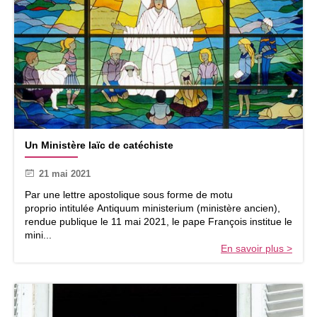
e
r
d
e
u
n
S
c
a
e
i
m
n
o
t
n
E
a
s
s
U
p
t
Un Ministère laïc de catéchiste
n
r
i
M
i
q
21 mai 2021
i
t
u
n
Par une lettre apostolique sous forme de motu
e
i
proprio intitulée Antiquum ministerium (ministère ancien),
d
s
rendue publique le 11 mai 2021, le pape François institue le
e
t
mini...
l
è
En savoir plus >
a
r
c
e
u
l
l
a
t
ï
u