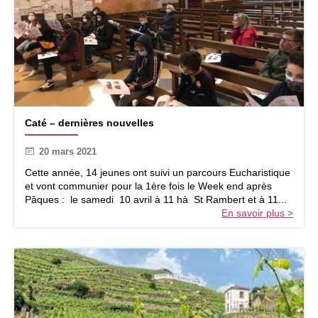
C
Caté – dernières nouvelles
a
t
20 mars 2021
é
–
Cette année, 14 jeunes ont suivi un parcours Eucharistique
d
et vont communier pour la 1ère fois le Week end après
e
Pâques : le samedi 10 avril à 11 hà St Rambert et à 11...
r
En savoir plus >
n
i
è
r
e
s
n
o