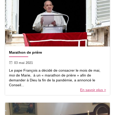
c
r
d
e
e
b
c
i
a
o
t
é
c
h
i
M
s
Marathon de prière
a
t
r
e
03 mai 2021
a
t
Le pape François a décidé de consacrer le mois de mai,
h
moi de Marie, à un « marathon de prière » afin de
o
demander à Dieu la fin de la pandémie, a annoncé le
n
Conseil...
d
En savoir plus >
e
p
r
i
è