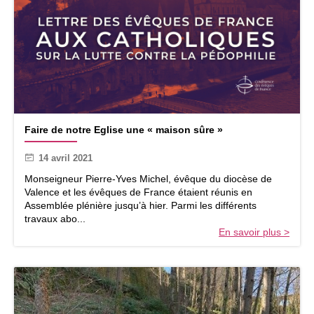
i
l
l
e
A
m
o
r
i
F
s
Faire de notre Eglise une « maison sûre »
a
L
i
a
14 avril 2021
r
e
e
t
Monseigneur Pierre-Yves Michel, évêque du diocèse de
d
i
Valence et les évêques de France étaient réunis en
e
t
Assemblée plénière jusqu’à hier. Parmi les différents
n
i
travaux abo...
o
a
En savoir plus >
t
r
e
E
g
l