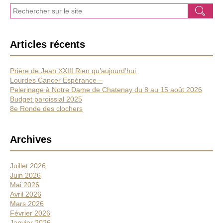
J
Ok
e
r
e
Articles récents
c
h
e
Prière de Jean XXIII Rien qu’aujourd’hui
r
Lourdes Cancer Espérance –
c
Pelerinage à Notre Dame de Chatenay du 8 au 15 août 2026
h
Budget paroissial 2025
e
8e Ronde des clochers
Archives
Juillet 2026
Juin 2026
Mai 2026
Avril 2026
Mars 2026
Février 2026
Janvier 2026