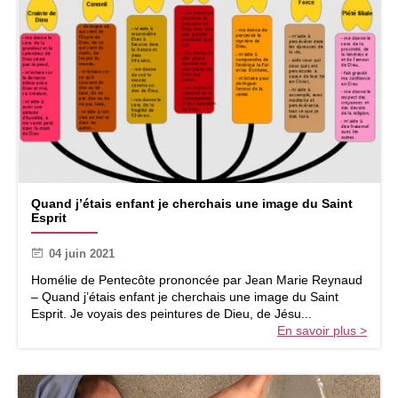
Q
Quand j’étais enfant je cherchais une image du Saint
u
Esprit
a
n
04 juin 2021
d
j
Homélie de Pentecôte prononcée par Jean Marie Reynaud
’
– Quand j’étais enfant je cherchais une image du Saint
é
Esprit. Je voyais des peintures de Dieu, de Jésu...
t
En savoir plus >
a
i
s
e