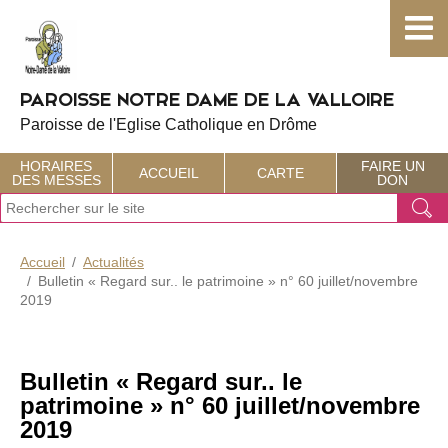
Choisissez votre menu :)
PAROISSE NOTRE DAME DE LA VALLOIRE
Paroisse de l'Eglise Catholique en Drôme
HORAIRES
FAIRE UN
ACCUEIL
CARTE
DES MESSES
DON
J
Ok
e
r
e
Accueil
Actualités
c
Bulletin « Regard sur.. le patrimoine » n° 60 juillet/novembre
h
2019
e
r
c
h
Bulletin « Regard sur.. le
e
patrimoine » n° 60 juillet/novembre
2019