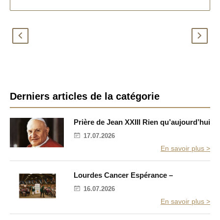
E
Q
n
u
v
e
a
d
c
i
a
t
n
l
B
c
a
Derniers articles de la catégorie
e
B
a
s
i
r
b
Prière de Jean XXIII Rien qu’aujourd’hui
l
r
e
17.07.2026
e
d
En savoir plus >
u
l
r
a
e
p
Lourdes Cancer Espérance –
t
o
é
s
16.07.2026
?
r
En savoir plus >
a