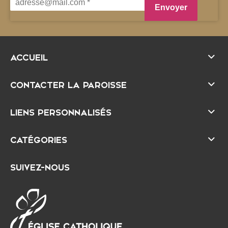
ACCUEIL
CONTACTER LA PAROISSE
LIENS PERSONNALISÉS
CATÉGORIES
SUIVEZ-NOUS
É
D
g
i
l
o