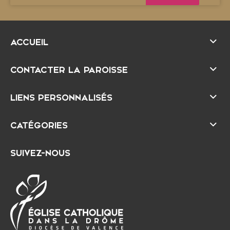
H
é
r
a
u
ACCUEIL
d
CONTACTER LA PAROISSE
LIENS PERSONNALISÉS
CATÉGORIES
SUIVEZ-NOUS
É
D
g
i
l
o
i
c