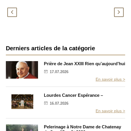
D
M
e
e
u
s
x
s
a
a
n
g
n
e
B
o
d
Derniers articles de la catégorie
n
e
a
c
N
r
i
o
Prière de Jean XXIII Rien qu’aujourd’hui
a
ë
r
t
l
17.07.2026
e
i
En savoir plus >
o
l
n
a
s
:
Lourdes Cancer Espérance –
t
h
é
o
16.07.2026
m
r
En savoir plus >
é
a
l
i
l
Pelerinage à Notre Dame de Chatenay
e