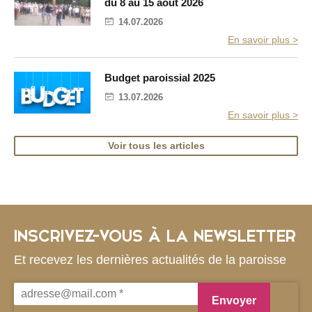
e
d
du 8 au 15 août 2026
u
14.07.2026
4
e
En savoir plus >
d
i
m
Budget paroissial 2025
a
n
13.07.2026
c
h
En savoir plus >
e
d
Voir tous les articles
e
l
'
A
v
e
n
t
INSCRIVEZ-VOUS À LA NEWSLETTER
B
e
r
Et recevez les dernières actualités de la paroisse
n
a
r
d