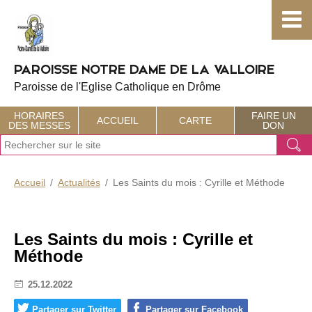
Choisissez votre menu :)
PAROISSE NOTRE DAME DE LA VALLOIRE
Paroisse de l'Eglise Catholique en Drôme
HORAIRES
FAIRE UN
ACCUEIL
CARTE
DES MESSES
DON
J
Ok
e
r
e
Accueil
Actualités
Les Saints du mois : Cyrille et Méthode
c
h
e
r
Les Saints du mois : Cyrille et
c
Méthode
h
e
25.12.2022
Partager sur Twitter
Partager sur Facebook