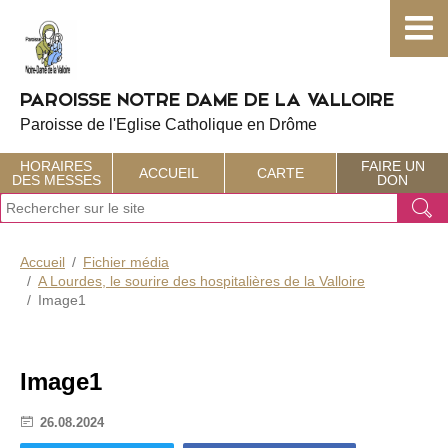
Choisissez votre menu :)
PAROISSE NOTRE DAME DE LA VALLOIRE
Paroisse de l'Eglise Catholique en Drôme
HORAIRES
FAIRE UN
ACCUEIL
CARTE
DES MESSES
DON
J
Ok
e
r
e
Accueil
Fichier média
c
A Lourdes, le sourire des hospitalières de la Valloire
h
Image1
e
r
c
h
Image1
e
26.08.2024