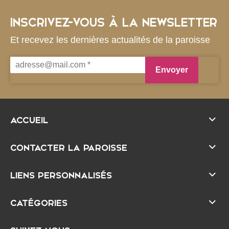
r
e
INSCRIVEZ-VOUS À LA NEWSLETTER
l
Et recevez les dernières actualités de la paroisse
a
t
é
r
a
l
e
ACCUEIL
CONTACTER LA PAROISSE
LIENS PERSONNALISÉS
CATÉGORIES