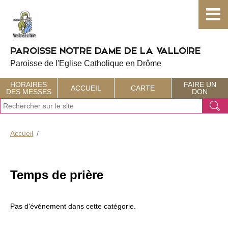
Choisissez votre menu :)
PAROISSE NOTRE DAME DE LA VALLOIRE
Paroisse de l'Eglise Catholique en Drôme
HORAIRES
FAIRE UN
ACCUEIL
CARTE
DES MESSES
DON
J
Ok
e
r
e
Accueil
c
h
e
r
Temps de prière
c
h
e
Pas d'événement dans cette catégorie.