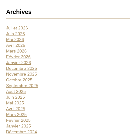
B
Archives
a
r
Juillet 2026
r
Juin 2026
e
Mai 2026
Avril 2026
l
Mars 2026
a
Février 2026
t
Janvier 2026
é
Décembre 2025
Novembre 2025
r
Octobre 2025
a
Septembre 2025
l
Août 2025
Juin 2025
e
Mai 2025
Avril 2025
Mars 2025
Février 2025
Janvier 2025
Décembre 2024