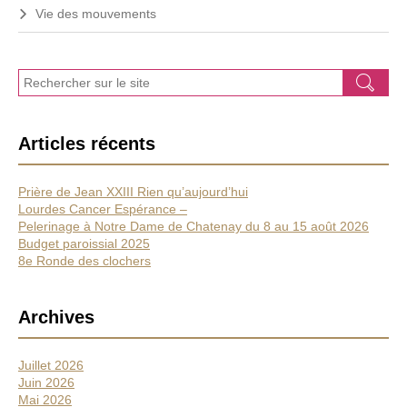
Vie des mouvements
J
Ok
e
r
e
Articles récents
c
h
e
Prière de Jean XXIII Rien qu’aujourd’hui
r
Lourdes Cancer Espérance –
c
Pelerinage à Notre Dame de Chatenay du 8 au 15 août 2026
h
Budget paroissial 2025
e
8e Ronde des clochers
Archives
Juillet 2026
Juin 2026
Mai 2026